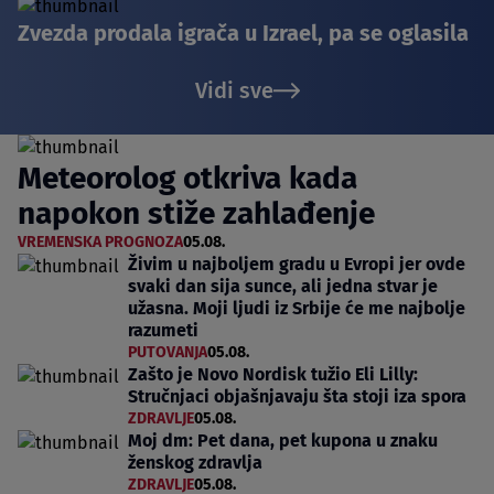
Zvezda prodala igrača u Izrael, pa se oglasila
Vidi sve
Meteorolog otkriva kada
napokon stiže zahlađenje
VREMENSKA PROGNOZA
05.08.
Živim u najboljem gradu u Evropi jer ovde
svaki dan sija sunce, ali jedna stvar je
užasna. Moji ljudi iz Srbije će me najbolje
razumeti
PUTOVANJA
05.08.
Zašto je Novo Nordisk tužio Eli Lilly:
Stručnjaci objašnjavaju šta stoji iza spora
ZDRAVLJE
05.08.
Moj dm: Pet dana, pet kupona u znaku
ženskog zdravlja
ZDRAVLJE
05.08.