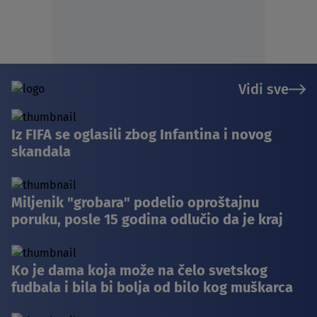
Vidi sve
Iz FIFA se oglasili zbog Infantina i novog
skandala
Miljenik "grobara" podelio oproštajnu
poruku, posle 15 godina odlučio da je kraj
Ko je dama koja može na čelo svetskog
fudbala i bila bi bolja od bilo kog muškarca