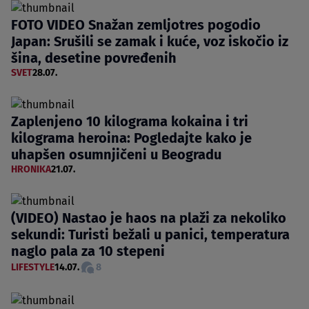
FOTO VIDEO Snažan zemljotres pogodio
Japan: Srušili se zamak i kuće, voz iskočio iz
šina, desetine povređenih
SVET
28.07.
Zaplenjeno 10 kilograma kokaina i tri
kilograma heroina: Pogledajte kako je
uhapšen osumnjičeni u Beogradu
HRONIKA
21.07.
(VIDEO) Nastao je haos na plaži za nekoliko
sekundi: Turisti bežali u panici, temperatura
naglo pala za 10 stepeni
LIFESTYLE
14.07.
8