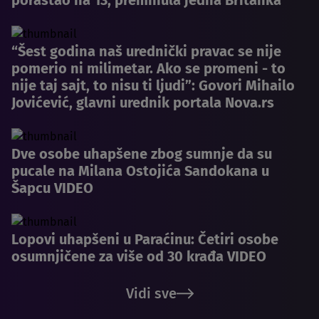
“Šest godina naš urednički pravac se nije
pomerio ni milimetar. Ako se promeni - to
nije taj sajt, to nisu ti ljudi”: Govori Mihailo
Jovićević, glavni urednik portala Nova.rs
Dve osobe uhapšene zbog sumnje da su
pucale na Milana Ostojića Sandokana u
Šapcu VIDEO
Lopovi uhapšeni u Paraćinu: Četiri osobe
osumnjičene za više od 30 krađa VIDEO
Vidi sve