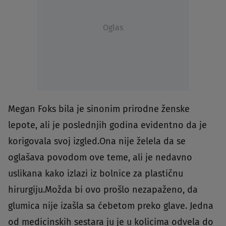
Oglas
Megan Foks bila je sinonim prirodne ženske
lepote, ali je poslednjih godina evidentno da je
korigovala svoj izgled.Ona nije želela da se
oglašava povodom ove teme, ali je nedavno
uslikana kako izlazi iz bolnice za plastičnu
hirurgiju.Možda bi ovo prošlo nezapaženo, da
glumica nije izašla sa ćebetom preko glave. Jedna
od medicinskih sestara ju je u kolicima odvela do