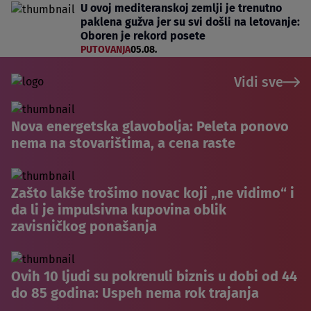
U ovoj mediteranskoj zemlji je trenutno
paklena gužva jer su svi došli na letovanje:
Oboren je rekord posete
PUTOVANJA
05.08.
Vidi sve
Nova energetska glavobolja: Peleta ponovo
nema na stovarištima, a cena raste
Zašto lakše trošimo novac koji „ne vidimo“ i
da li je impulsivna kupovina oblik
zavisničkog ponašanja
Ovih 10 ljudi su pokrenuli biznis u dobi od 44
do 85 godina: Uspeh nema rok trajanja