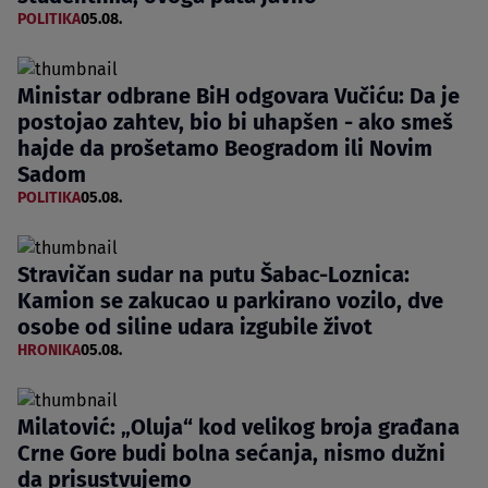
POLITIKA
05.08.
Ministar odbrane BiH odgovara Vučiću: Da je
postojao zahtev, bio bi uhapšen - ako smeš
hajde da prošetamo Beogradom ili Novim
Sadom
POLITIKA
05.08.
Stravičan sudar na putu Šabac-Loznica:
Kamion se zakucao u parkirano vozilo, dve
osobe od siline udara izgubile život
HRONIKA
05.08.
Milatović: „Oluja“ kod velikog broja građana
Crne Gore budi bolna sećanja, nismo dužni
da prisustvujemo