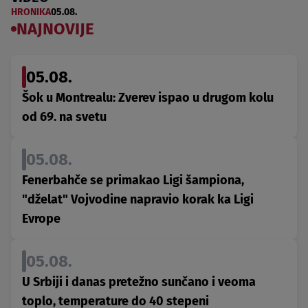
HRONIKA
05.08.
NAJNOVIJE
05.08.
Šok u Montrealu: Zverev ispao u drugom kolu
od 69. na svetu
05.08.
Fenerbahče se primakao Ligi šampiona,
"dželat" Vojvodine napravio korak ka Ligi
Evrope
05.08.
U Srbiji i danas pretežno sunčano i veoma
toplo, temperature do 40 stepeni