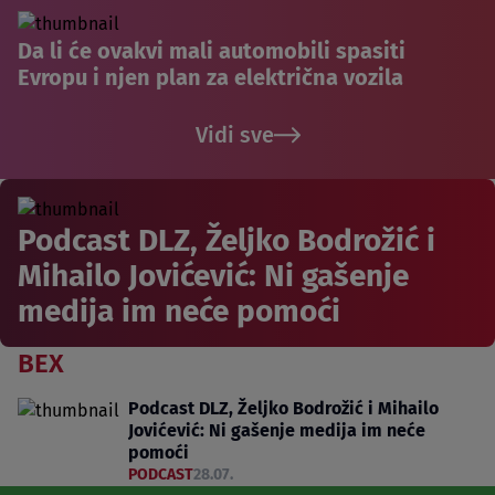
Da li će ovakvi mali automobili spasiti
Evropu i njen plan za električna vozila
Vidi sve
Podcast DLZ, Željko Bodrožić i
Mihailo Jovićević: Ni gašenje
medija im neće pomoći
BEX
Podcast DLZ, Željko Bodrožić i Mihailo
Jovićević: Ni gašenje medija im neće
pomoći
PODCAST
28.07.