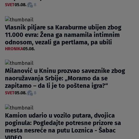
SVET
05.08.
8
Vlasnik piljare sa Karaburme ubijen zbog
11.000 evra: Žena ga namamila intimnim
odnosom, vezali ga pertlama, pa ubili
HRONIKA
05.08.
Milanović u Kninu prozvao saveznike zbog
naoružavanja Srbije: „Moramo da se
zapitamo – da li je to poštena igra?“
SVET
05.08.
8
Kamion udario u vozilo putara, dvojica
poginula: Pogledajte potresne prizore sa
mesta nesreće na putu Loznica - Šabac
VIDEO