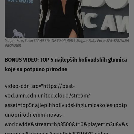
Megan Foks Foto: EPA-EFE/NINA PROMMER
|
Megan Foks Foto: EPA-EFE/NINA
PROMMER
BONUS VIDEO: TOP 5 najlepših holivudskih glumica
koje su potpuno prirodne
video-cdn src="https://best-
vod.umn.cdn.united.cloud/stream?
asset=top5najlepihholivudskihglumicakojesupotp
unoprirodnemm-novas-
worldwide&stream=hp3500&t=0&player=m3u8v&s
p=novas&u=novas&p=n0v43!23t001" video-