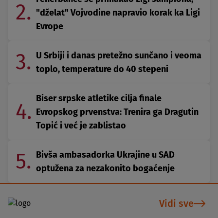
2.
"dželat" Vojvodine napravio korak ka Ligi
Evrope
3.
U Srbiji i danas pretežno sunčano i veoma
toplo, temperature do 40 stepeni
Biser srpske atletike cilja finale
4.
Evropskog prvenstva: Trenira ga Dragutin
Topić i već je zablistao
5.
Bivša ambasadorka Ukrajine u SAD
optužena za nezakonito bogaćenje
Vidi sve