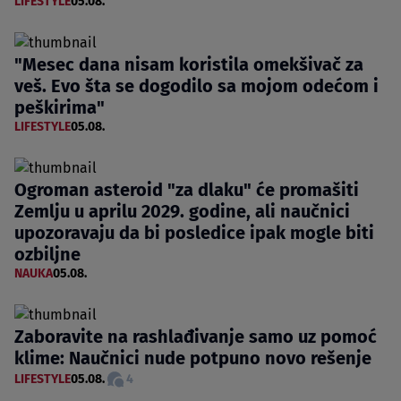
LIFESTYLE
05.08.
"Mesec dana nisam koristila omekšivač za
veš. Evo šta se dogodilo sa mojom odećom i
peškirima"
LIFESTYLE
05.08.
Ogroman asteroid "za dlaku" će promašiti
Zemlju u aprilu 2029. godine, ali naučnici
upozoravaju da bi posledice ipak mogle biti
ozbiljne
NAUKA
05.08.
Zaboravite na rashlađivanje samo uz pomoć
klime: Naučnici nude potpuno novo rešenje
LIFESTYLE
05.08.
4