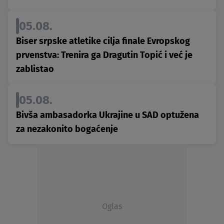
05.08.
Biser srpske atletike cilja finale Evropskog
prvenstva: Trenira ga Dragutin Topić i već je
zablistao
05.08.
Bivša ambasadorka Ukrajine u SAD optužena
za nezakonito bogaćenje
Oglas