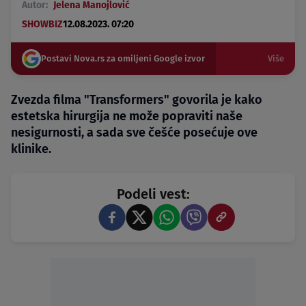
Autor:
Jelena Manojlović
SHOWBIZ
12.08.2023. 07:20
Postavi Nova.rs za omiljeni Google izvor
Više
Zvezda filma "Transformers" govorila je kako
estetska hirurgija ne može popraviti naše
nesigurnosti, a sada sve češće posećuje ove
klinike.
Podeli vest: