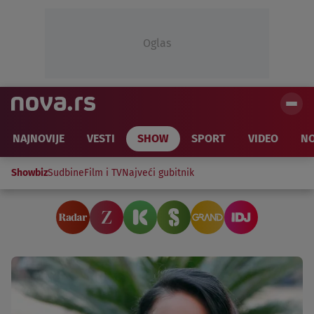
Oglas
NAJNOVIJE
VESTI
SHOW
SPORT
VIDEO
NO
Showbiz
Sudbine
Film i TV
Najveći gubitnik