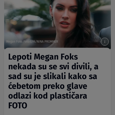
Megan Foks Foto:EPA/NINA PROMMER
Lepoti Megan Foks
nekada su se svi divili, a
sad su je slikali kako sa
ćebetom preko glave
odlazi kod plastičara
FOTO