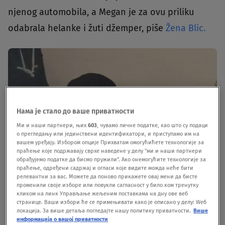
njenog automobila, a Megan je za ovu priliku
odabrala helanke i žuti džemper, piše
Žena Blic.
Нама је стало до ваше приватности
Ми и наши партнери, њих
603
, чувамо личне податке, као што су подаци
о прегледању или јединствени идентификатори, и приступамо им на
вашем уређају. Избором опције Прихватам омогућићете технологије за
праћење које подржавају сврхе наведене у делу "ми и наши партнери
обрађујемо податке да бисмо пружили". Ако онемогућите технологије за
праћење, одређени садржај и огласи које видите можда неће бити
релевантни за вас. Можете да поново прикажете овај мени да бисте
променили своје изборе или повукли сагласност у било ком тренутку
кликом на линк Управљање жељеним поставкама на дну ове веб
странице. Ваши избори ће се примењивати како је описано у делу: Wеб
локација. За више детаља погледајте нашу политику приватности.
Више
информација о вашој приватности