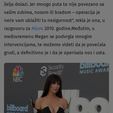
želja dolazi. Jer mnogo puta to nije povezano sa
vašim zubima, nosom ili bradom – operacija je
neće vam ublažiti tu nesigurnost", rekla je ona, u
razgovoru za
Allure
2010. godine.Međutim, u
međuvremenu Megan se podvrgla mnogim
intervencijama, te možemo videti da je povećala
grudi, a definitivno je i da je operisala nos i usta.