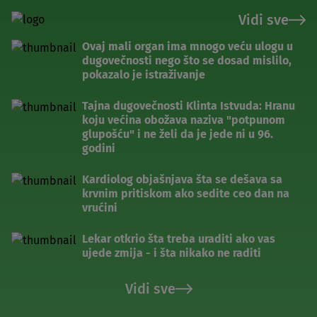
Vidi sve
Ovaj mali organ ima mnogo veću ulogu u
dugovečnosti nego što se dosad mislilo,
pokazalo je istraživanje
Tajna dugovečnosti Klinta Istvuda: Hranu
koju većina obožava naziva "potpunom
glupošću" i ne želi da je jede ni u 96.
godini
Kardiolog objašnjava šta se dešava sa
krvnim pritiskom ako sedite ceo dan na
vrućini
Lekar otkrio šta treba uraditi ako vas
ujede zmija - i šta nikako ne raditi
Vidi sve