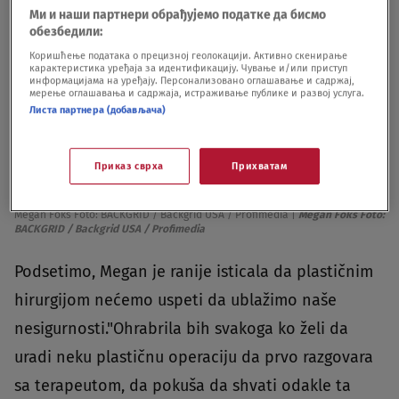
Ми и наши партнери обрађујемо податке да бисмо
обезбедили:
Коришћење података о прецизној геолокацији. Активно скенирање
карактеристика уређаја за идентификацију. Чување и/или приступ
информацијама на уређају. Персонализовано оглашавање и садржај,
мерење оглашавања и садржаја, истраживање публике и развој услуга.
Листа партнера (добављача)
Приказ сврха
Прихватам
Megan Foks Foto: BACKGRID / Backgrid USA / Profimedia
|
Megan Foks Foto:
BACKGRID / Backgrid USA / Profimedia
Podsetimo, Megan je ranije isticala da plastičnim
hirurgijom nećemo uspeti da ublažimo naše
nesigurnosti."Ohrabrila bih svakoga ko želi da
uradi neku plastičnu operaciju da prvo razgovara
sa terapeutom, da pokuša da shvati odakle ta