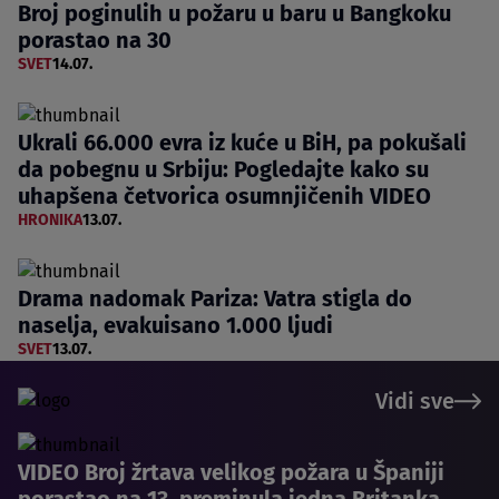
Broj poginulih u požaru u baru u Bangkoku
porastao na 30
SVET
14.07.
Ukrali 66.000 evra iz kuće u BiH, pa pokušali
da pobegnu u Srbiju: Pogledajte kako su
uhapšena četvorica osumnjičenih VIDEO
HRONIKA
13.07.
Drama nadomak Pariza: Vatra stigla do
naselja, evakuisano 1.000 ljudi
SVET
13.07.
Vidi sve
VIDEO Broj žrtava velikog požara u Španiji
porastao na 13, preminula jedna Britanka