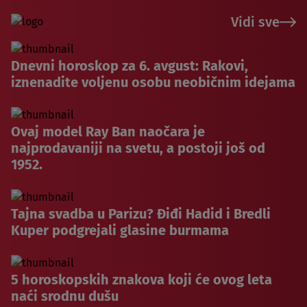
Vidi sve
Dnevni horoskop za 6. avgust: Rakovi,
iznenadite voljenu osobu neobičnim idejama
Ovaj model Ray Ban naočara je
najprodavaniji na svetu, a postoji još od
1952.
Tajna svadba u Parizu? Điđi Hadid i Bredli
Kuper podgrejali glasine burmama
5 horoskopskih znakova koji će ovog leta
naći srodnu dušu