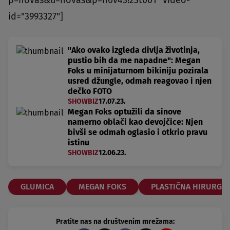
id="3993327"]
"Ako ovako izgleda divlja životinja,
pustio bih da me napadne": Megan
Foks u minijaturnom bikiniju pozirala
usred džungle, odmah reagovao i njen
dečko FOTO
SHOWBIZ
17.07.23.
Megan Foks optužili da sinove
namerno oblači kao devojčice: Njen
bivši se odmah oglasio i otkrio pravu
istinu
SHOWBIZ
12.06.23.
GLUMICA
MEGAN FOKS
PLASTIČNA HIRURGIJ
Pratite nas na društvenim mrežama: