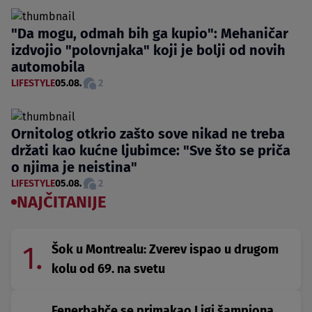
"Da mogu, odmah bih ga kupio": Mehaničar
izdvojio "polovnjaka" koji je bolji od novih
automobila
LIFESTYLE
05.08.
2
Ornitolog otkrio zašto sove nikad ne treba
držati kao kućne ljubimce: "Sve što se priča
o njima je neistina"
LIFESTYLE
05.08.
2
NAJČITANIJE
1.
Šok u Montrealu: Zverev ispao u drugom
kolu od 69. na svetu
Fenerbahče se primakao Ligi šampiona,