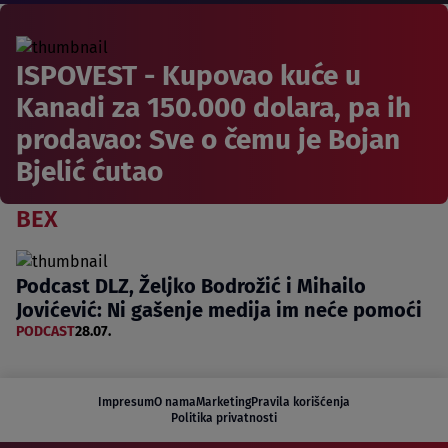
ISPOVEST - Kupovao kuće u
Kanadi za 150.000 dolara, pa ih
prodavao: Sve o čemu je Bojan
Bjelić ćutao
BEX
Podcast DLZ, Željko Bodrožić i Mihailo
Jovićević: Ni gašenje medija im neće pomoći
PODCAST
28.07.
Impresum
O nama
Marketing
Pravila korišćenja
Politika privatnosti