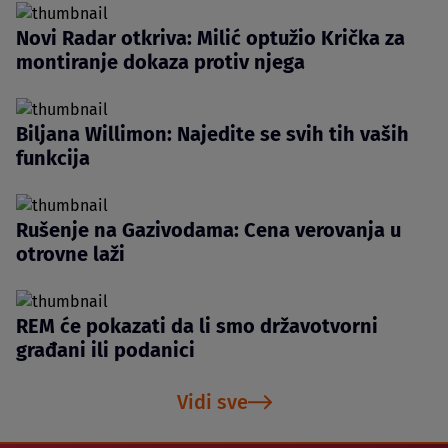
Novi Radar otkriva: Milić optužio Krička za
montiranje dokaza protiv njega
Biljana Willimon: Najedite se svih tih vaših
funkcija
Rušenje na Gazivodama: Cena verovanja u
otrovne laži
REM će pokazati da li smo državotvorni
građani ili podanici
Vidi sve