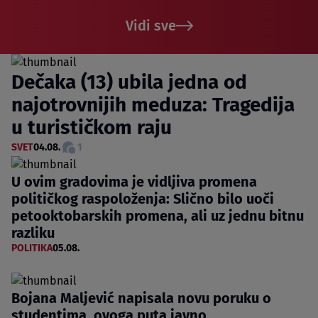
Vidi sve
Dečaka (13) ubila jedna od
najotrovnijih meduza: Tragedija
u turističkom raju
SVET
04.08.
1
U ovim gradovima je vidljiva promena
političkog raspoloženja: Slično bilo uoči
petooktobarskih promena, ali uz jednu bitnu
razliku
POLITIKA
05.08.
Bojana Maljević napisala novu poruku o
studentima, ovoga puta javno