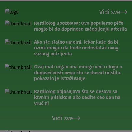
Vidi sve
Kardiolog upozorava: Ovo popularno piće
moglo bi da doprinese začepljenju arterija
Ako ste stalno umorni, lekar kaže da bi
uzrok mogao da bude nedostatak ovog
važnog nutrijenta
Ovaj mali organ ima mnogo veću ulogu u
dugovečnosti nego što se dosad mislilo,
pokazalo je istraživanje
Kardiolog objašnjava šta se dešava sa
krvnim pritiskom ako sedite ceo dan na
vrućini
Vidi sve