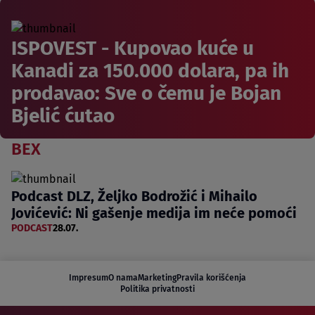
ISPOVEST - Kupovao kuće u
Kanadi za 150.000 dolara, pa ih
prodavao: Sve o čemu je Bojan
Bjelić ćutao
BEX
Podcast DLZ, Željko Bodrožić i Mihailo
Jovićević: Ni gašenje medija im neće pomoći
PODCAST
28.07.
Impresum
O nama
Marketing
Pravila korišćenja
Politika privatnosti