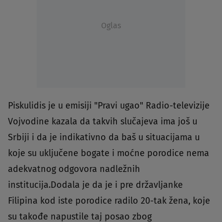
Oglas
Piskulidis je u emisiji "Pravi ugao" Radio-televizije
Vojvodine kazala da takvih slučajeva ima još u
Srbiji i da je indikativno da baš u situacijama u
koje su uključene bogate i moćne porodice nema
adekvatnog odgovora nadležnih
institucija.Dodala je da je i pre državljanke
Filipina kod iste porodice radilo 20-tak žena, koje
su takođe napustile taj posao zbog