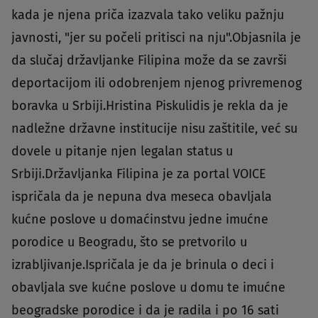
kada je njena priča izazvala tako veliku pažnju
javnosti, "jer su počeli pritisci na nju".Objasnila je
da slučaj državljanke Filipina može da se završi
deportacijom ili odobrenjem njenog privremenog
boravka u Srbiji.Hristina Piskulidis je rekla da je
nadležne državne institucije nisu zaštitile, već su
dovele u pitanje njen legalan status u
Srbiji.Državljanka Filipina je za portal VOICE
ispričala da je nepuna dva meseca obavljala
kućne poslove u domaćinstvu jedne imućne
porodice u Beogradu, što se pretvorilo u
izrabljivanje.Ispričala je da je brinula o deci i
obavljala sve kućne poslove u domu te imućne
beogradske porodice i da je radila i po 16 sati