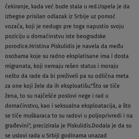
čekiranje, kada već bude stala u red.Uspela je da
izbegne prisilan odlazak iz Srbije uz pomoć
vozača, koji je nedugo pre toga napustio svoju
poziciju u domaćinstvu iste beogradske
porodice.Hristina Piskulidis je navela da među
osobama koje su radno eksplatisane ima i dosta
migranata, koji nemaju rešen status i moraju
nešto da rade da bi preživeli pa su odlična meta
za one koji žele da ih eksploatišu."Što se tiče
žena, to su najčešće poslovi nege i rad u
domaćinstvu, kao i seksualna eksploatacija, a što
se tiče muškaraca to su radovi u poljoprivredi i na
građevini", precizirala je Piskulidis.Dodala je da su
se uslovi rada u Srbiji godinama unazad