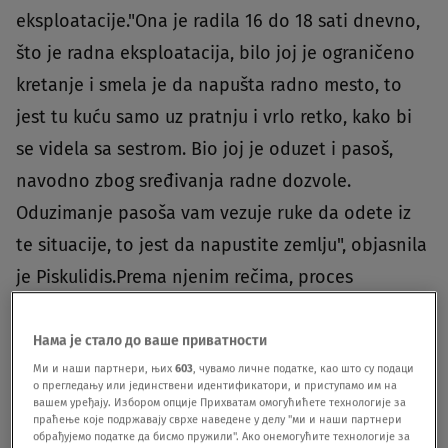
eksploatacije."Ona je radila 16 do 18 sati dnevno,
što je radna eksploatacija, bilo joj je ograničeno
kretanje i smela je da napušta radno mesto, to
jest tu kuću samo uz pratnju i vrlo retko, kako bi
se videla sa sestrom. Bio joj je oduzet i pasoš,
navodno zbog sređivanja radne dozvole.
Oduzimanje pasoša vam vezuje ruke da odete iz
te situacije, to jest da napustite zemlju", objasnila
je Piskulidis.Prema njenim rečima, proces
izdavanja radne dozvole inicira poslodavac, ali ga
mora nastaviti osoba lično."I zato je
Нама је стало до ваше приватности
Ми и наши партнери, њих
603
, чувамо личне податке, као што су подаци
problematično to što su joj uzeli pasoš. Onog
о прегледању или јединствени идентификатори, и приступамо им на
trenutka kada vam neko uzme pasoš, to je znak
вашем уређају. Избором опције Прихватам омогућићете технологије за
праћење које подржавају сврхе наведене у делу "ми и наши партнери
da nešto nije u redu", navela je Hristina
обрађујемо податке да бисмо пружили". Ако онемогућите технологије за