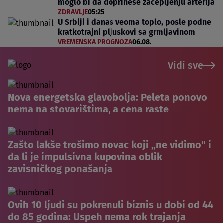
moglo bi da doprinese začepljenju arterija
ZDRAVLJE
05:25
U Srbiji i danas veoma toplo, posle podne
kratkotrajni pljuskovi sa grmljavinom
VREMENSKA PROGNOZA
06.08.
Vidi sve
Nova energetska glavobolja: Peleta ponovo
nema na stovarištima, a cena raste
Zašto lakše trošimo novac koji „ne vidimo“ i
da li je impulsivna kupovina oblik
zavisničkog ponašanja
Ovih 10 ljudi su pokrenuli biznis u dobi od 44
do 85 godina: Uspeh nema rok trajanja