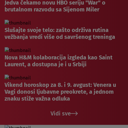
Jedva čekamo novu HBO seriju "War" o
brutalnom razvodu sa Sijenom Miler
Slušajte svoje telo: zašto održiva rutina
vežbanja vredi više od savršenog treninga
Nova H&M kolaboracija izgleda kao Saint
Laurent, a dostupna je i u Srbiji
Vikend horoskop za 8. i 9. avgust: Venera u
Vagi donosi ljubavne preokrete, a jednom
znaku stiže važna odluka
Vidi sve