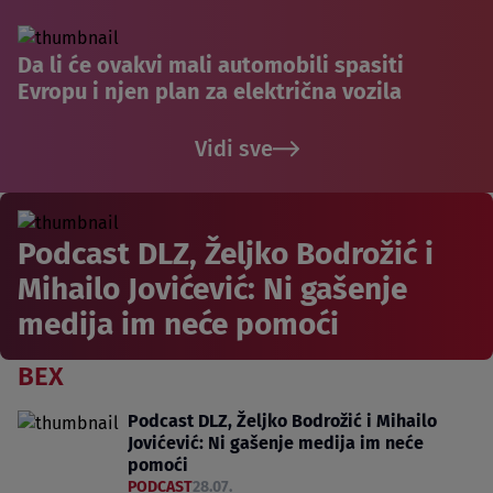
Da li će ovakvi mali automobili spasiti
Evropu i njen plan za električna vozila
Vidi sve
Podcast DLZ, Željko Bodrožić i
Mihailo Jovićević: Ni gašenje
medija im neće pomoći
BEX
Podcast DLZ, Željko Bodrožić i Mihailo
Jovićević: Ni gašenje medija im neće
pomoći
PODCAST
28.07.