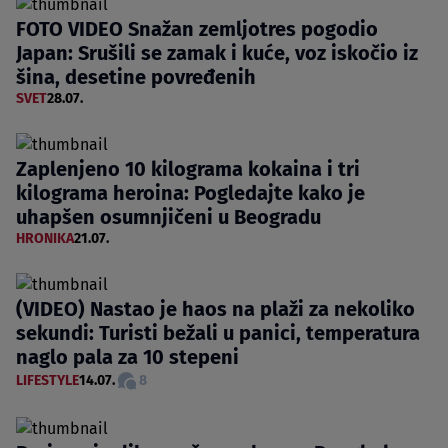
FOTO VIDEO Snažan zemljotres pogodio
Japan: Srušili se zamak i kuće, voz iskočio iz
šina, desetine povređenih
SVET
28.07.
Zaplenjeno 10 kilograma kokaina i tri
kilograma heroina: Pogledajte kako je
uhapšen osumnjičeni u Beogradu
HRONIKA
21.07.
(VIDEO) Nastao je haos na plaži za nekoliko
sekundi: Turisti bežali u panici, temperatura
naglo pala za 10 stepeni
LIFESTYLE
14.07.
8