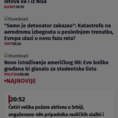
letova ka i iz Niša
BIZNIS
10:10
"Samo je detonator zakazao": Katastrofa na
aerodromu izbegnuta u poslednjem trenutku,
Evropa ulazi u novu fazu rata?
SVET
05:24
Novo istraživanje američkog IRI: Evo koliko
građana bi glasalo za studentsku listu
POLITIKA
06.08.
NAJNOVIJE
20:52
Četiri velika požara aktivna u Srbiji,
angažovano 484 pripadnika različitih službi i