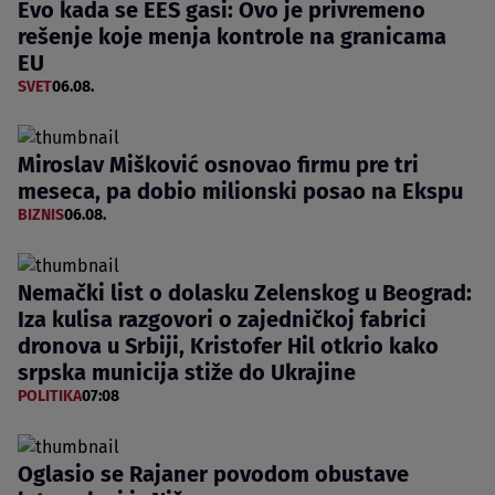
Evo kada se EES gasi: Ovo je privremeno
rešenje koje menja kontrole na granicama
EU
SVET
06.08.
Miroslav Mišković osnovao firmu pre tri
meseca, pa dobio milionski posao na Ekspu
BIZNIS
06.08.
Nemački list o dolasku Zelenskog u Beograd:
Iza kulisa razgovori o zajedničkoj fabrici
dronova u Srbiji, Kristofer Hil otkrio kako
srpska municija stiže do Ukrajine
POLITIKA
07:08
Oglasio se Rajaner povodom obustave