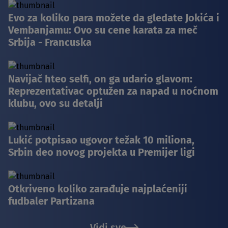
Evo za koliko para možete da gledate Jokića i
Vembanjamu: Ovo su cene karata za meč
Srbija - Francuska
Navijač hteo selfi, on ga udario glavom:
Reprezentativac optužen za napad u noćnom
klubu, ovo su detalji
Lukić potpisao ugovor težak 10 miliona,
Srbin deo novog projekta u Premijer ligi
Otkriveno koliko zarađuje najplaćeniji
fudbaler Partizana
Vidi sve