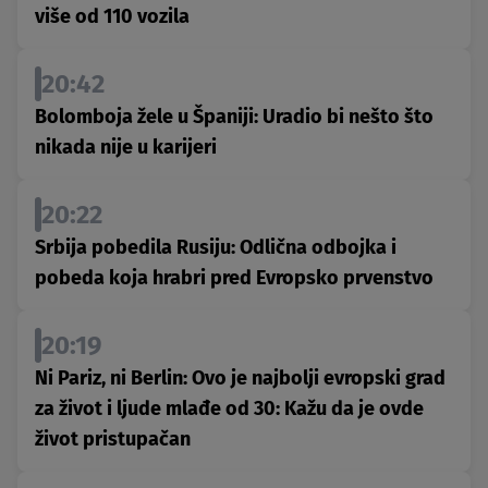
više od 110 vozila
20:42
Bolomboja žele u Španiji: Uradio bi nešto što
nikada nije u karijeri
20:22
Srbija pobedila Rusiju: Odlična odbojka i
pobeda koja hrabri pred Evropsko prvenstvo
20:19
Ni Pariz, ni Berlin: Ovo je najbolji evropski grad
za život i ljude mlađe od 30: Kažu da je ovde
život pristupačan