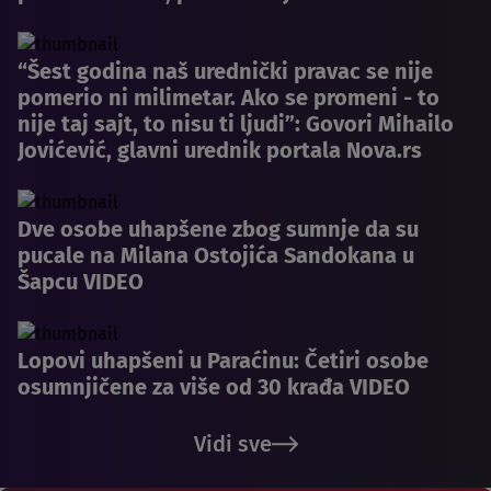
“Šest godina naš urednički pravac se nije
pomerio ni milimetar. Ako se promeni - to
nije taj sajt, to nisu ti ljudi”: Govori Mihailo
Jovićević, glavni urednik portala Nova.rs
Dve osobe uhapšene zbog sumnje da su
pucale na Milana Ostojića Sandokana u
Šapcu VIDEO
Lopovi uhapšeni u Paraćinu: Četiri osobe
osumnjičene za više od 30 krađa VIDEO
Vidi sve