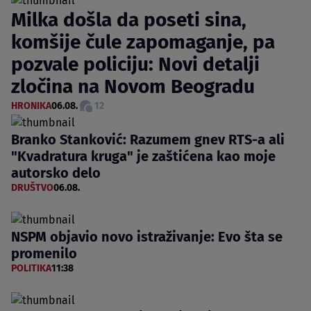
Milka došla da poseti sina,
komšije čule zapomaganje, pa
pozvale policiju: Novi detalji
zločina na Novom Beogradu
HRONIKA
06.08.
12
Branko Stanković: Razumem gnev RTS-a ali
"Kvadratura kruga" je zaštićena kao moje
autorsko delo
DRUŠTVO
06.08.
NSPM objavio novo istraživanje: Evo šta se
promenilo
POLITIKA
11:38