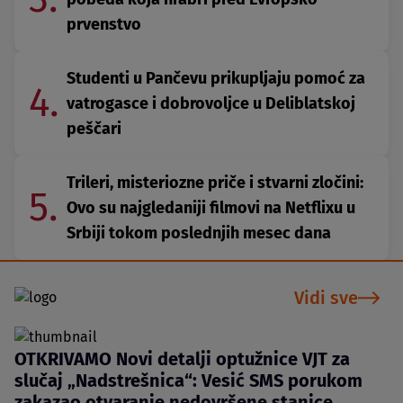
prvenstvo
Studenti u Pančevu prikupljaju pomoć za
4.
vatrogasce i dobrovoljce u Deliblatskoj
peščari
Trileri, misteriozne priče i stvarni zločini:
5.
Ovo su najgledaniji filmovi na Netflixu u
Srbiji tokom poslednjih mesec dana
Vidi sve
OTKRIVAMO Novi detalji optužnice VJT za
slučaj „Nadstrešnica“: Vesić SMS porukom
zakazao otvaranje nedovršene stanice