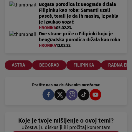
Bogata porodica iz Beograda držala
Filipinku kao roba: Samanti uzeli
pasoš, terali je da ih masira, iz pakla
je izvukao vozač
HRONIKA
05.02.23.
Dve strane priče o Filipinki koju je
beogradska porodica držala kao roba
HRONIKA
13.02.23.
ASTRA
BEOGRAD
FILIPINKA
RADNA EKS
Pratite nas na društvenim mrežama:
Koje je tvoje mišljenje o ovoj temi?
Učestvuj u diskusiji ili pročitaj komentare