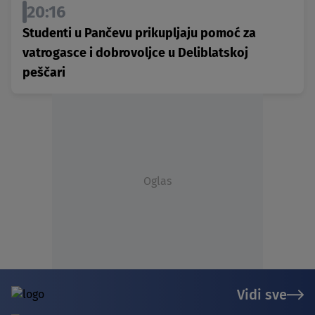
20:16
Studenti u Pančevu prikupljaju pomoć za
vatrogasce i dobrovoljce u Deliblatskoj
peščari
Oglas
Vidi sve