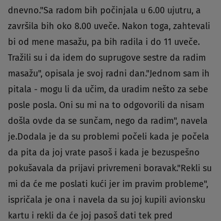
dnevno."Sa radom bih počinjala u 6.00 ujutru, a
završila bih oko 8.00 uveče. Nakon toga, zahtevali
bi od mene masažu, pa bih radila i do 11 uveče.
Tražili su i da idem do suprugove sestre da radim
masažu", opisala je svoj radni dan."Jednom sam ih
pitala - mogu li da učim, da uradim nešto za sebe
posle posla. Oni su mi na to odgovorili da nisam
došla ovde da se sunčam, nego da radim", navela
je.Dodala je da su problemi počeli kada je počela
da pita da joj vrate pasoš i kada je bezuspešno
pokušavala da prijavi privremeni boravak."Rekli su
mi da će me poslati kući jer im pravim probleme",
ispričala je ona i navela da su joj kupili avionsku
kartu i rekli da će joj pasoš dati tek pred