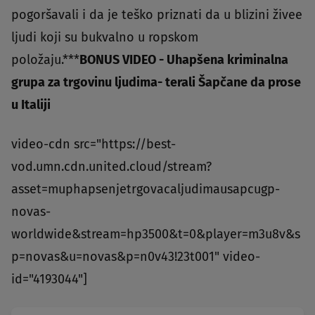
pogoršavali i da je teško priznati da u blizini živee
ljudi koji su bukvalno u ropskom
položaju.***
BONUS VIDEO - Uhapšena kriminalna
grupa za trgovinu ljudima- terali Šapčane da prose
u Italiji
video-cdn src="https://best-
vod.umn.cdn.united.cloud/stream?
asset=muphapsenjetrgovacaljudimausapcugp-
novas-
worldwide&stream=hp3500&t=0&player=m3u8v&s
p=novas&u=novas&p=n0v43!23t001" video-
id="4193044"]