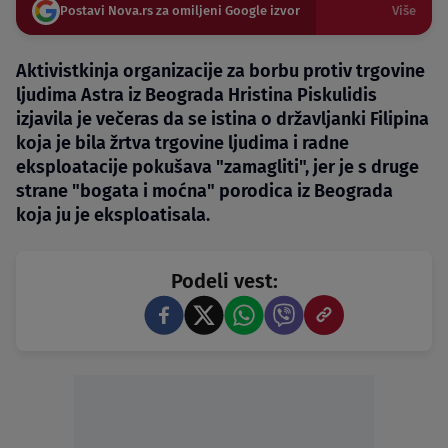
Postavi Nova.rs za omiljeni Google izvor
Više
Aktivistkinja organizacije za borbu protiv trgovine
ljudima Astra iz Beograda Hristina Piskulidis
izjavila je večeras da se istina o državljanki Filipina
koja je bila žrtva trgovine ljudima i radne
eksploatacije pokušava "zamagliti", jer je s druge
strane "bogata i moćna" porodica iz Beograda
koja ju je eksploatisala.
Podeli vest: