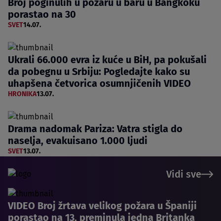
Broj poginulih u požaru u baru u Bangkoku
porastao na 30
SVET
14.07.
Ukrali 66.000 evra iz kuće u BiH, pa pokušali
da pobegnu u Srbiju: Pogledajte kako su
uhapšena četvorica osumnjičenih VIDEO
HRONIKA
13.07.
Drama nadomak Pariza: Vatra stigla do
naselja, evakuisano 1.000 ljudi
SVET
13.07.
Vidi sve
VIDEO Broj žrtava velikog požara u Španiji
porastao na 13, preminula jedna Britanka