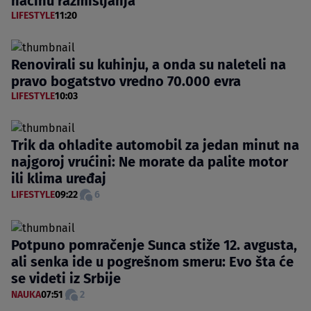
načinu razmišljanja
LIFESTYLE
11:20
Renovirali su kuhinju, a onda su naleteli na
pravo bogatstvo vredno 70.000 evra
LIFESTYLE
10:03
Trik da ohladite automobil za jedan minut na
najgoroj vrućini: Ne morate da palite motor
ili klima uređaj
LIFESTYLE
09:22
6
Potpuno pomračenje Sunca stiže 12. avgusta,
ali senka ide u pogrešnom smeru: Evo šta će
se videti iz Srbije
NAUKA
07:51
2