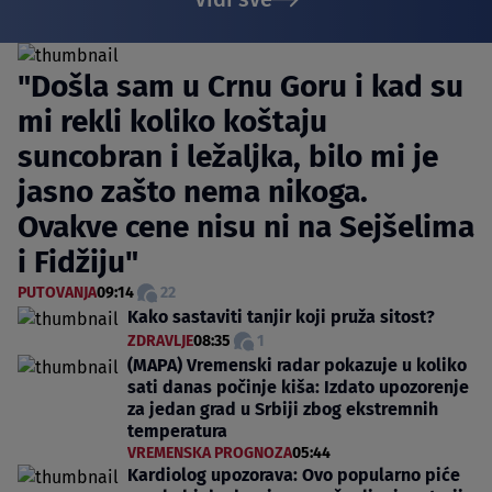
"Došla sam u Crnu Goru i kad su
mi rekli koliko koštaju
suncobran i ležaljka, bilo mi je
jasno zašto nema nikoga.
Ovakve cene nisu ni na Sejšelima
i Fidžiju"
PUTOVANJA
09:14
22
Kako sastaviti tanjir koji pruža sitost?
ZDRAVLJE
08:35
1
(MAPA) Vremenski radar pokazuje u koliko
sati danas počinje kiša: Izdato upozorenje
za jedan grad u Srbiji zbog ekstremnih
temperatura
VREMENSKA PROGNOZA
05:44
Kardiolog upozorava: Ovo popularno piće