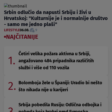
Srbin odlučio da napusti Srbiju i živi u
Hrvatskoj: "Kulturnije je i normalnije društvo
- samo me jedno plaši"
LIFESTYLE
06.08.
9
NAJČITANIJE
Četiri velika požara aktivna u Srbiji,
1.
angažovano 484 pripadnika različitih
službi i više od 110 vozila
2.
Bolomboja žele u Španiji: Uradio bi nešto
što nikada nije u karijeri
Srbija pobedila Rusiju: Odlična odbojka i
3.
pobeda koja hrabri pred Evropsko