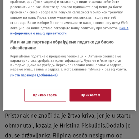
праћење, одређени садржај и огласи које видите можда неће бити
Piskulidis.Ocenila je da niko nije očekivao toliku
релевантни за вас. Можете да поново прикажете овај мени да бисте
променили своје изборе или повукли сагласност у било ком тренутку
pažnju javnosti nakon što je istraživački portal
кликом на линк Управљање жељеним поставкама на дну ове веб
странице. Ваши избори ће се примењивати како је описано у делу: Wеб
VOICE iz Novog Sada objavio priču o Filipinki, žrtvi
локација. За више детаља погледајте нашу политику приватности.
Више
информација о вашој приватности
trgovine ljudima i radne eksploatacije, a preneo je
Ми и наши партнери обрађујемо податке да бисмо
veliki broj medija u Srbiji."I sada se pokušava
обезбедили:
zamagliti istina. I to pod izgovorom da je ona
Коришћење података о прецизној геолокацији. Активно скенирање
карактеристика уређаја за идентификацију. Чување и/или приступ
došla dobrovoljno u Beograd i da je potpisala
информацијама на уређају. Персонализовано оглашавање и садржај,
мерење оглашавања и садржаја, истраживање публике и развој услуга.
ugovor, što jeste tačno, ali prema konvecniji
Листа партнера (добављача)
Saveta Evrope koja štiti žrtve trgovine ljudima,
onoga trenutka kada su one obmanute i kada žele
Приказ сврха
Прихватам
da napuste tu situaciju, one apsolutno nisu krive.
Pristanak ne znači da je žrtva kriva, jer je u startu
obmanuta", kazala je Hristina Piskulidis.Dodala je
da, se državljanka Filipina oseća nesigurno od