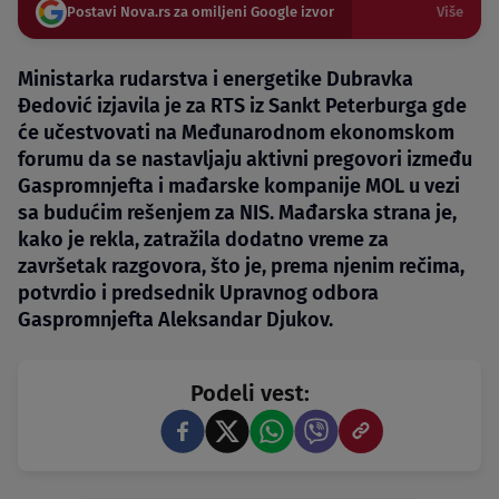
Postavi Nova.rs za omiljeni Google izvor
Više
Ministarka rudarstva i energetike Dubravka
Đedović izjavila je za RTS iz Sankt Peterburga gde
će učestvovati na Međunarodnom ekonomskom
forumu da se nastavljaju aktivni pregovori između
Gaspromnjefta i mađarske kompanije MOL u vezi
sa budućim rešenjem za NIS. Mađarska strana je,
kako je rekla, zatražila dodatno vreme za
završetak razgovora, što je, prema njenim rečima,
potvrdio i predsednik Upravnog odbora
Gaspromnjefta Aleksandar Djukov.
Podeli vest: