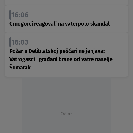
16:06
Crnogorci reagovali na vaterpolo skandal
16:03
Požar u Deliblatskoj peščari ne jenjava:
Vatrogasci i građani brane od vatre naselje
Šumarak
Oglas