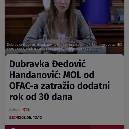
Dubravka Đedović Handanović, Održan prvi sastanak Radne grupe za NIS
Foto:FoNet/Ministarstvo energetike/Emilija Jovanović
Dubravka Đedović
Handanović: MOL od
OFAC-a zatražio dodatni
rok od 30 dana
Autor:
RTS
BIZNIS
03.06. 12:12