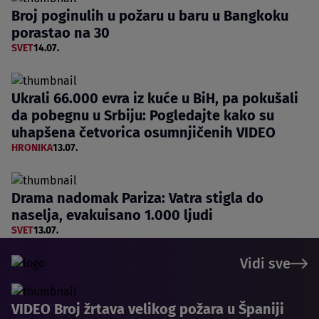
Broj poginulih u požaru u baru u Bangkoku
porastao na 30
SVET
14.07.
Ukrali 66.000 evra iz kuće u BiH, pa pokušali
da pobegnu u Srbiju: Pogledajte kako su
uhapšena četvorica osumnjičenih VIDEO
HRONIKA
13.07.
Drama nadomak Pariza: Vatra stigla do
naselja, evakuisano 1.000 ljudi
SVET
13.07.
Vidi sve
VIDEO Broj žrtava velikog požara u Španiji