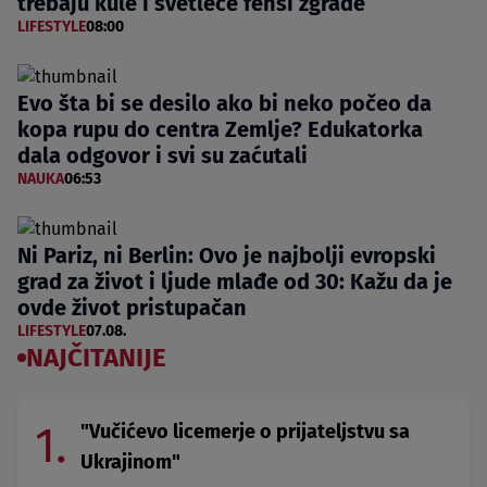
trebaju kule i svetleće fensi zgrade
LIFESTYLE
08:00
Evo šta bi se desilo ako bi neko počeo da
kopa rupu do centra Zemlje? Edukatorka
dala odgovor i svi su zaćutali
NAUKA
06:53
Ni Pariz, ni Berlin: Ovo je najbolji evropski
grad za život i ljude mlađe od 30: Kažu da je
ovde život pristupačan
LIFESTYLE
07.08.
NAJČITANIJE
1.
"Vučićevo licemerje o prijateljstvu sa
Ukrajinom"