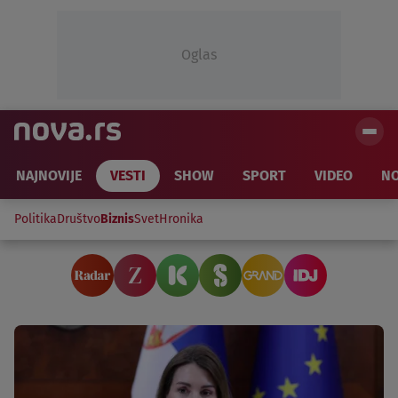
Oglas
NAJNOVIJE
VESTI
SHOW
SPORT
VIDEO
NO
Politika
Društvo
Biznis
Svet
Hronika