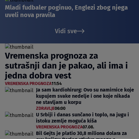
Mladi fudbaler poginuo, Englezi zbog njega
uveli nova pravila
Vidi sve
Vremenska prognoza za
sutrašnji dan je pakao, ali ima i
jedna dobra vest
VREMENSKA PROGNOZA
11:54
Ja sam kardiohirurg: Ovo su namirnice koje
kupujem svake nedelje i one koje nikada
ne stavljam u korpu
ZDRAVLJE
06:00
U Srbiji i danas sunčano i toplo, na jugu i
istoku zemlje moguća kiša
VREMENSKA PROGNOZA
07.08.
Bil Gejts je platio 30,8 miliona dolara za