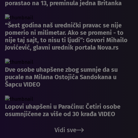
porastao na 13, preminula jedna Britanka
“Šest godina naš urednički pravac se nije
pomerio ni milimetar. Ako se promeni - to
nije taj sajt, to nisu ti ljudi”: Govori Mihailo
Jovićević, glavni urednik portala Nova.rs
Dve osobe uhapšene zbog sumnje da su
pucale na Milana Ostojića Sandokana u
Šapcu VIDEO
Lopovi uhapšeni u Paraćinu: Četiri osobe
osumnjičene za više od 30 krađa VIDEO
Vidi sve