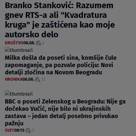
Branko Stanković: Razumem
gnev RTS-a ali "Kvadratura
kruga" je zaštićena kao moje
autorsko delo
DRUŠTVO
06.08.
2
Milka došla da poseti sina, komšije čule
zapomaganje, pa pozvale policiju: Novi
detalji zločina na Novom Beogradu
HRONIKA
06.08.
12
BBC o poseti Zelenskog u Beogradu: Nije ga
dočekao Vučić, nije bilo ni ukrajinskih
zastava – jedan detalj posebno privukao
pažnju
SVET
08:15
3