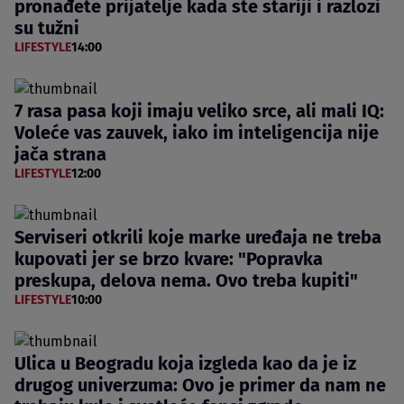
pronađete prijatelje kada ste stariji i razlozi
su tužni
LIFESTYLE
14:00
7 rasa pasa koji imaju veliko srce, ali mali IQ:
Voleće vas zauvek, iako im inteligencija nije
jača strana
LIFESTYLE
12:00
Serviseri otkrili koje marke uređaja ne treba
kupovati jer se brzo kvare: "Popravka
preskupa, delova nema. Ovo treba kupiti"
LIFESTYLE
10:00
Ulica u Beogradu koja izgleda kao da je iz
drugog univerzuma: Ovo je primer da nam ne