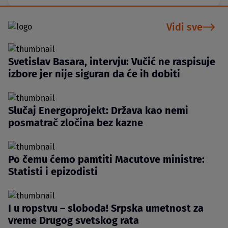
Vidi sve
Svetislav Basara, intervju: Vučić ne raspisuje
izbore jer nije siguran da će ih dobiti
Slučaj Energoprojekt: Država kao nemi
posmatrač zločina bez kazne
Po čemu ćemo pamtiti Macutove ministre:
Statisti i epizodisti
I u ropstvu – sloboda! Srpska umetnost za
vreme Drugog svetskog rata