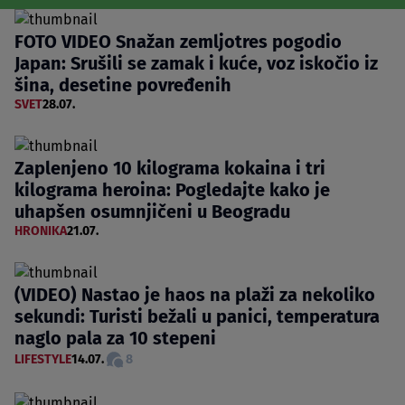
FOTO VIDEO Snažan zemljotres pogodio
Japan: Srušili se zamak i kuće, voz iskočio iz
šina, desetine povređenih
SVET
28.07.
Zaplenjeno 10 kilograma kokaina i tri
kilograma heroina: Pogledajte kako je
uhapšen osumnjičeni u Beogradu
HRONIKA
21.07.
(VIDEO) Nastao je haos na plaži za nekoliko
sekundi: Turisti bežali u panici, temperatura
naglo pala za 10 stepeni
LIFESTYLE
14.07.
8