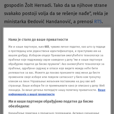
gospodin Žolt Hernadi. Tako da sa njihove strane
svakako postoji volja da se rešenje nađe“, rekla je
ministarka Đedović Handanović, a prenosi
RTS
.
Govoreći o poslovanju NIS-a u uslovima
Нама је стало до ваше приватности
neizvesnosti oko licence, istakla je da kompanija
Ми и наши партнери, њих
603
, чувамо личне податке, као што су подаци
о прегледању или јединствени идентификатори, и приступамо им на
nastavlja redovne aktivnosti i da rafinerijska
вашем уређају. Избором опције Прихватам омогућићете технологије за
prerada iznosi oko 10.000 tona mesečno.
праћење које подржавају сврхе наведене у делу "ми и наши партнери
обрађујемо податке да бисмо пружили". Ако онемогућите технологије за
праћење, одређени садржај и огласи које видите можда неће бити
релевантни за вас. Можете да поново прикажете овај мени да бисте
Prema njenim rečima, Djukoj je potvrdio da će NIS
променили своје изборе или повукли сагласност у било ком тренутку
кликом на линк Управљање жељеним поставкама на дну ове веб
zatražiti i novo produženje operativne licence
странице. Ваши избори ће се примењивати како је описано у делу: Wеб
koja ističe 16. juna.
локација. За више детаља погледајте нашу политику приватности.
Више
информација о вашој приватности
Ми и наши партнери обрађујемо податке да бисмо
Pročitajte još...
обезбедили:
Коришћење података о прецизној геолокацији. Активно скенирање