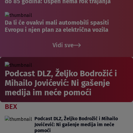
do 85 godina: Uspeh nema rok trajanja
Da li će ovakvi mali automobili spasiti
Evropu i njen plan za električna vozila
Vidi sve
Podcast DLZ, Željko Bodrožić i
Mihailo Jovićević: Ni gašenje
medija im neće pomoći
BEX
Podcast DLZ, Željko Bodrožić i Mihailo
Jovićević: Ni gašenje medija im neće
pomoći