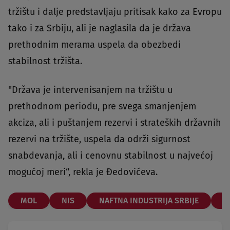
tržištu i dalje predstavljaju pritisak kako za Evropu
tako i za Srbiju, ali je naglasila da je država
prethodnim merama uspela da obezbedi
stabilnost tržišta.
"Država je intervenisanjem na tržištu u
prethodnom periodu, pre svega smanjenjem
akciza, ali i puštanjem rezervi i strateških državnih
rezervi na tržište, uspela da održi sigurnost
snabdevanja, ali i cenovnu stabilnost u najvećoj
mogućoj meri“, rekla je Đedovićeva.
MOL
NIS
NAFTNA INDUSTRIJA SRBIJE
D