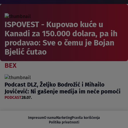
ISPOVEST - Kupovao kuće u
Kanadi za 150.000 dolara, pa ih
prodavao: Sve o čemu je Bojan
Bjelić ćutao
BEX
Podcast DLZ, Željko Bodrožić i Mihailo
Jovićević: Ni gašenje medija im neće pomoći
PODCAST
28.07.
Impresum
O nama
Marketing
Pravila korišćenja
Politika privatnosti