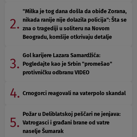
"Milka je tog dana došla da obiđe Zorana,
2.
nikada ranije nije dolazila policija": Šta se
zna o tragediji u soliteru na Novom
Beogradu, komšije otkrivaju detalje
Gol karijere Lazara Samardžića:
3.
Pogledajte kao je Srbin "promešao"
protivničku odbranu VIDEO
4.
Crnogorci reagovali na vaterpolo skandal
Požar u Deliblatskoj peščari ne jenjava:
5.
Vatrogasci i građani brane od vatre
naselje Šumarak