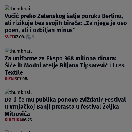
Vučić preko Zelenskog šalje poruku Berlinu,
ali rizikuje bes svojih birača: „Za njega je ovo
poen, ali i ozbiljan minus“
SVET
07.08.
5
Za uniforme za Ekspo 368 miliona dinara:
Šiće ih Modni atelje Biljana Tipsarević i Luss
Textile
BIZNIS
07.08.
Da li će mu publika ponovo zviždati? Festival
u Vrnjačkoj Banji prerasta u festival Željka
Mitrovića
KULTURA
06:25