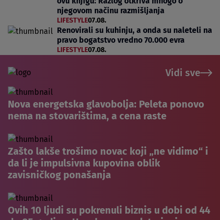
ovu knjigu: Razlog otkriva mnogo o
njegovom načinu razmišljanja
LIFESTYLE
07.08.
Renovirali su kuhinju, a onda su naleteli na
pravo bogatstvo vredno 70.000 evra
LIFESTYLE
07.08.
Vidi sve
Nova energetska glavobolja: Peleta ponovo
nema na stovarištima, a cena raste
Zašto lakše trošimo novac koji „ne vidimo“ i
da li je impulsivna kupovina oblik
zavisničkog ponašanja
Ovih 10 ljudi su pokrenuli biznis u dobi od 44