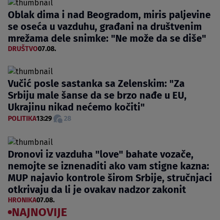
Oblak dima i nad Beogradom, miris paljevine
se oseća u vazduhu, građani na društvenim
mrežama dele snimke: "Ne može da se diše"
DRUŠTVO
07.08.
Vučić posle sastanka sa Zelenskim: "Za
Srbiju male šanse da se brzo nađe u EU,
Ukrajinu nikad nećemo kočiti"
POLITIKA
13:29
28
Dronovi iz vazduha "love" bahate vozače,
nemojte se iznenaditi ako vam stigne kazna:
MUP najavio kontrole širom Srbije, stručnjaci
otkrivaju da li je ovakav nadzor zakonit
HRONIKA
07.08.
NAJNOVIJE