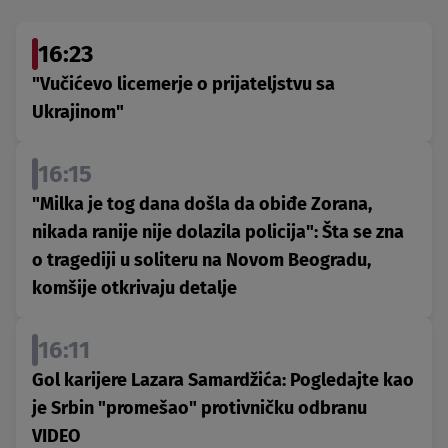
16:23
"Vučićevo licemerje o prijateljstvu sa
Ukrajinom"
16:15
"Milka je tog dana došla da obiđe Zorana,
nikada ranije nije dolazila policija": Šta se zna
o tragediji u soliteru na Novom Beogradu,
komšije otkrivaju detalje
16:11
Gol karijere Lazara Samardžića: Pogledajte kao
je Srbin "promešao" protivničku odbranu
VIDEO