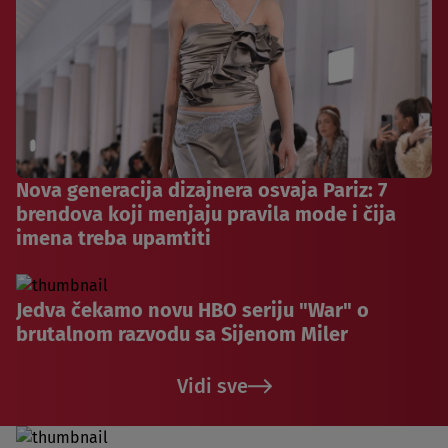
Nova generacija dizajnera osvaja Pariz: 7
brendova koji menjaju pravila mode i čija
imena treba upamtiti
Jedva čekamo novu HBO seriju "War" o
brutalnom razvodu sa Sijenom Miler
Vidi sve