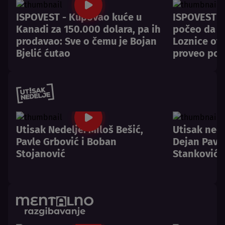
patreon.com/ucutatinecemo ili pošaljite
donaciju na PayPal
ISPOVEST - Kupovao kuće u
ISPOVEST -
Kanadi za 150.000 dolara, pa ih
počeo da pl
ucutatinecemo@gmail.com
. Na isti mejl
prodavao: Sve o čemu je Bojan
Loznice otk
možete poručiti DLZ merch.
Bjelić ćutao
proveo pos
Utisak Nedelje: Miloš Bešić,
Utisak nede
Pavle Grbović i Boban
Dejan Pavlo
Stojanović
Stanković