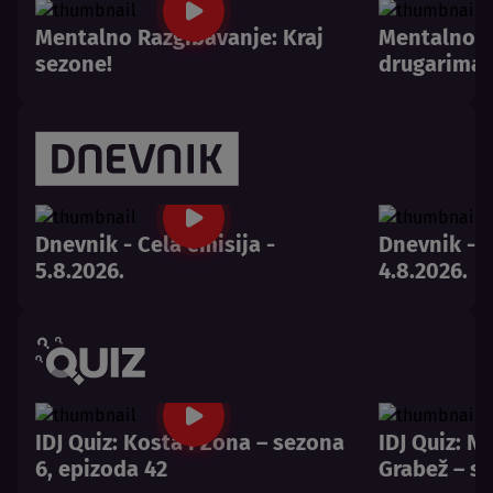
Mentalno Razgibavanje: Kraj
Mentalno R
sezone!
drugarima 
Dnevnik - Cela emisija -
Dnevnik - C
5.8.2026.
4.8.2026.
IDJ Quiz: Kosta i Zona – sezona
IDJ Quiz: N
6, epizoda 42
Grabež – se