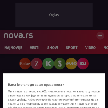
Oglas
NAJNOVIJE
VESTI
SHOW
SPORT
VIDEO
NO
Podcast DLZ i Lazar Dinić:
Нама је стало до ваше приватности
Ми и наши партнери, њих
603
, чувамо личне податке, као што су подаци
Policija pleše, hapsi, bije i
о прегледању или јединствени идентификатори, и приступамо им на
вашем уређају. Избором опције Прихватам омогућићете технологије за
betonira
праћење које подржавају сврхе наведене у делу "ми и наши партнери
обрађујемо податке да бисмо пружили". Ако онемогућите технологије за