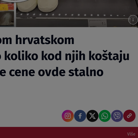
tom hrvatskom
koliko kod njih koštaju
se cene ovde stalno
Više