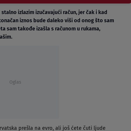
talno izlazim izučavajući račun, jer čak i kad
onačan iznos bude daleko viši od onog što sam
eta sam takođe izašla s računom u rukama,
ašim.
Oglas
vatska prešla na evro, ali još ćete čuti ljude