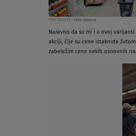
Foto: Nova.rs
|
Foto: Nova.rs
Naravno da su mi i u ovoj varijanti
akciji, čije su cene istaknute žut
zabeležim cene nekih osnovnih na