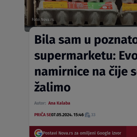
Foto: Nova.rs
Bila sam u pozna
supermarketu: Evo 
namirnice na čije 
žalimo
Autor:
Ana Kalaba
PRIČA SE
07.05.2024. 15:46
33
Postavi Nova.rs za omiljeni Google izvor