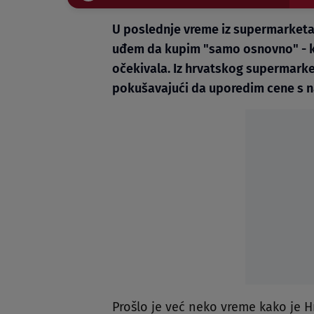
U poslednje vreme iz supermarketa s
uđem da kupim "samo osnovno" - k
očekivala. Iz hrvatskog supermark
pokušavajući da uporedim cene s n
Prošlo je već neko vreme kako je Hr