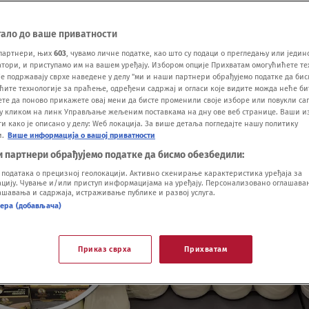
тало до ваше приватности
партнери, њих
603
, чувамо личне податке, као што су подаци о прегледању или једин
ори, и приступамо им на вашем уређају. Избором опције Прихватам омогућићете те
е подржавају сврхе наведене у делу "ми и наши партнери обрађујемо податке да бис
ћите технологије за праћење, одређени садржај и огласи које видите можда неће б
ете да поново прикажете овај мени да бисте променили своје изборе или повукли саг
у кликом на линк Управљање жељеним поставкама на дну ове веб странице. Ваши и
 како је описано у делу: Wеб локација. За више детаља погледајте нашу политику
и.
Више информација о вашој приватности
и партнери обрађујемо податке да бисмо обезбедили:
одатака о прецизној геолокацији. Активно скенирање карактеристика уређаја за
ију. Чување и/или приступ информацијама на уређају. Персонализовано оглашавањ
шавања и садржаја, истраживање публике и развој услуга.
нера (добављача)
Приказ сврха
Прихватам