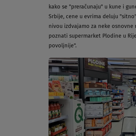
kako se "preračunaju" u kune i gunđ
Srbije, cene u evrima deluju "sitn
nivou izdvajamo za neke osnovne n
poznati supermarket Plodine u Rijec
povoljnije".