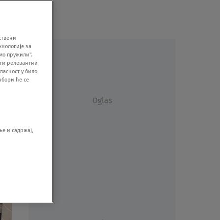
ствени
хнологије за
мо пружили".
ити релевантни
ласност у било
збори ће се
Oglas
е и садржај,