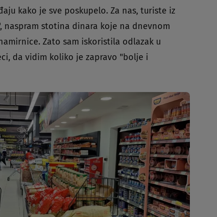
aju kako je sve poskupelo. Za nas, turiste iz
o", naspram stotina dinara koje na dnevnom
amirnice. Zato sam iskoristila odlazak u
i, da vidim koliko je zapravo "bolje i