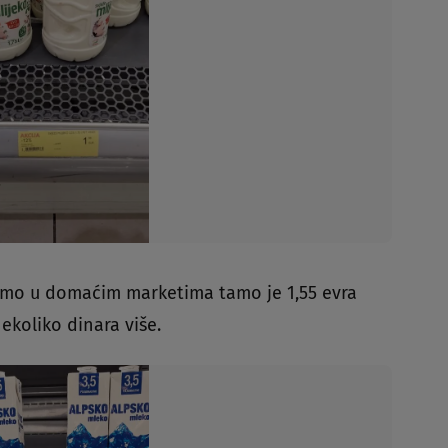
mo u domaćim marketima tamo je 1,55 evra
nekoliko dinara više.