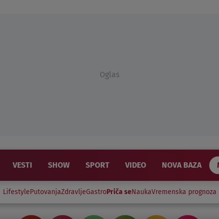
Oglas
VESTI
SHOW
SPORT
VIDEO
NOVA BAZA
Lifestyle
Putovanja
Zdravlje
Gastro
Priča se
Nauka
Vremenska prognoza