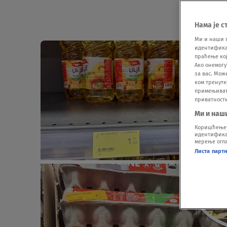
Нама је с
Ми и наши 
идентификат
праћење кој
Ако онемогу
за вас. Мож
ком тренутк
примењивати
приватност
Ми и наш
Коришћење п
идентификац
мерење огла
Листа парт