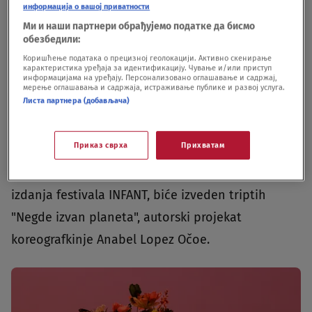
информација о вашој приватности
ulogom osvojio domaću publiku, ali i nagrade.
Ми и наши партнери обрађујемо податке да бисмо
обезбедили:
Pročitajte još:
Коришћење података о прецизној геолокацији. Активно скенирање
карактеристика уређаја за идентификацију. Чување и/или приступ
информацијама на уређају. Персонализовано оглашавање и садржај,
мерење оглашавања и садржаја, истраживање публике и развој услуга.
INTERVJU Aleksandar Antonijević:
Листа партнера (добављача)
Umetnost između lepote i tuge
DRUŠTVO
14.09.25.
Приказ сврха
Прихватам
Samo nedelju dana kasnije, 12. juna, u okviru 53.
izdanja festivala INFANT, biće izveden triptih
"Negde izvan planeta", autorski projekat
koreografkinje Anabel Lopez Očoe.