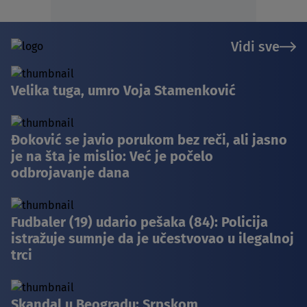
Vidi sve
Velika tuga, umro Voja Stamenković
Đoković se javio porukom bez reči, ali jasno
je na šta je mislio: Već je počelo
odbrojavanje dana
Fudbaler (19) udario pešaka (84): Policija
istražuje sumnje da je učestvovao u ilegalnoj
trci
Skandal u Beogradu: Srpskom