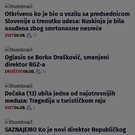
Otkriveno ko je bio u vozilu sa predsednicom
Slovenije u trenutku udesa: Ruskinja je bila
osuđena zbog smrtonosne nesreće
SVET
06.08.
11
Oglasio se Borko Drašković, smenjeni
direktor RGZ-a
DRUŠTVO
06.08.
34
Dečaka (13) ubila jedna od najotrovnijih
meduza: Tragedija u turističkom raju
SVET
04.08.
3
SAZNAJEMO Ko je novi direktor Republičkog