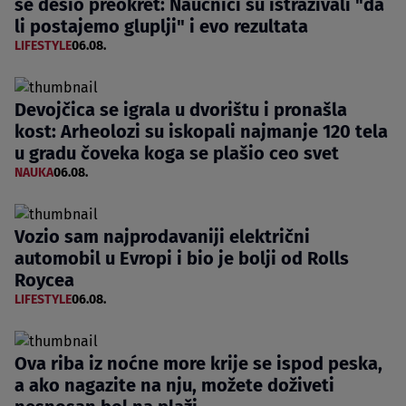
se desio preokret: Naučnici su istraživali "da
li postajemo gluplji" i evo rezultata
LIFESTYLE
06.08.
Devojčica se igrala u dvorištu i pronašla
kost: Arheolozi su iskopali najmanje 120 tela
u gradu čoveka koga se plašio ceo svet
NAUKA
06.08.
Vozio sam najprodavaniji električni
automobil u Evropi i bio je bolji od Rolls
Roycea
LIFESTYLE
06.08.
Ova riba iz noćne more krije se ispod peska,
a ako nagazite na nju, možete doživeti