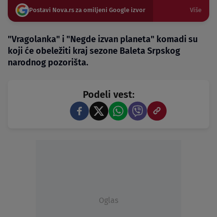
Postavi Nova.rs za omiljeni Google izvor
Više
"Vragolanka" i "Negde izvan planeta" komadi su
koji će obeležiti kraj sezone Baleta Srpskog
narodnog pozorišta.
Podeli vest:
Oglas