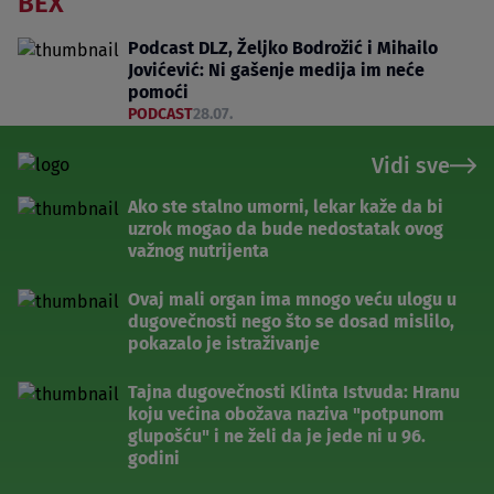
BEX
Podcast DLZ, Željko Bodrožić i Mihailo
Jovićević: Ni gašenje medija im neće
pomoći
PODCAST
28.07.
Vidi sve
Ako ste stalno umorni, lekar kaže da bi
uzrok mogao da bude nedostatak ovog
važnog nutrijenta
Ovaj mali organ ima mnogo veću ulogu u
dugovečnosti nego što se dosad mislilo,
pokazalo je istraživanje
Tajna dugovečnosti Klinta Istvuda: Hranu
koju većina obožava naziva "potpunom
glupošću" i ne želi da je jede ni u 96.
godini