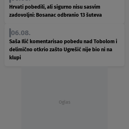
Hrvati pobedili, ali sigurno nisu sasvim
zadovoljni: Bosanac odbranio 13 šuteva
06.08.
Saša Ilić komentarisao pobedu nad Tobolom i
delimično otkrio zašto Ugrešić nije bio ni na
klupi
Oglas