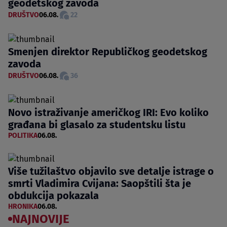
geodetskog zavoda
DRUŠTVO
06.08.
22
Smenjen direktor Republičkog geodetskog
zavoda
DRUŠTVO
06.08.
36
Novo istraživanje američkog IRI: Evo koliko
građana bi glasalo za studentsku listu
POLITIKA
06.08.
Više tužilaštvo objavilo sve detalje istrage o
smrti Vladimira Cvijana: Saopštili šta je
obdukcija pokazala
HRONIKA
06.08.
NAJNOVIJE