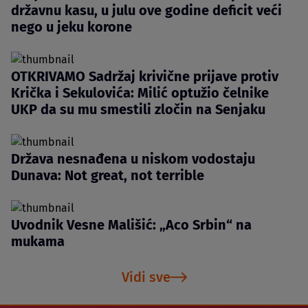
državnu kasu, u julu ove godine deficit veći
nego u jeku korone
OTKRIVAMO Sadržaj krivične prijave protiv
Krička i Sekulovića: Milić optužio čelnike
UKP da su mu smestili zločin na Senjaku
Država nesnađena u niskom vodostaju
Dunava: Not great, not terrible
Uvodnik Vesne Mališić: „Aco Srbin“ na
mukama
Vidi sve