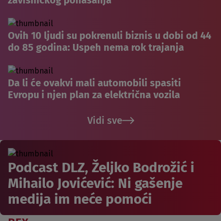
Ovih 10 ljudi su pokrenuli biznis u dobi od 44
do 85 godina: Uspeh nema rok trajanja
Da li će ovakvi mali automobili spasiti
Evropu i njen plan za električna vozila
Vidi sve
Podcast DLZ, Željko Bodrožić i
Mihailo Jovićević: Ni gašenje
medija im neće pomoći