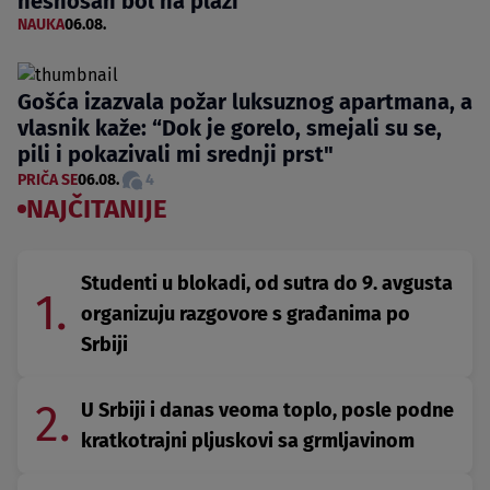
nesnosan bol na plaži
NAUKA
06.08.
Gošća izazvala požar luksuznog apartmana, a
vlasnik kaže: “Dok je gorelo, smejali su se,
pili i pokazivali mi srednji prst"
PRIČA SE
06.08.
4
NAJČITANIJE
Studenti u blokadi, od sutra do 9. avgusta
1.
organizuju razgovore s građanima po
Srbiji
2.
U Srbiji i danas veoma toplo, posle podne
kratkotrajni pljuskovi sa grmljavinom