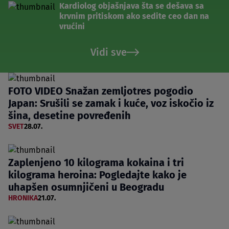
Kardiolog objašnjava šta se dešava sa
krvnim pritiskom ako sedite ceo dan na
vrućini
Vidi sve
FOTO VIDEO Snažan zemljotres pogodio
Japan: Srušili se zamak i kuće, voz iskočio iz
šina, desetine povređenih
SVET
28.07.
Zaplenjeno 10 kilograma kokaina i tri
kilograma heroina: Pogledajte kako je
uhapšen osumnjičeni u Beogradu
HRONIKA
21.07.