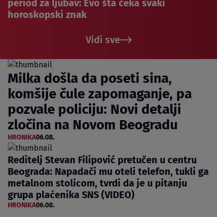
period za ljubav: Evo šta čeka svaki
horoskopski znak
Vidi sve
Milka došla da poseti sina,
komšije čule zapomaganje, pa
pozvale policiju: Novi detalji
zločina na Novom Beogradu
HRONIKA
06.08.
Reditelj Stevan Filipović pretučen u centru
Beograda: Napadači mu oteli telefon, tukli ga
metalnom stolicom, tvrdi da je u pitanju
grupa plaćenika SNS (VIDEO)
HRONIKA
06.08.