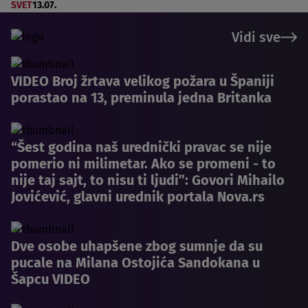
SVET
13.07.
Vidi sve
VIDEO Broj žrtava velikog požara u Španiji
porastao na 13, preminula jedna Britanka
“Šest godina naš urednički pravac se nije
pomerio ni milimetar. Ako se promeni - to
nije taj sajt, to nisu ti ljudi”: Govori Mihailo
Jovićević, glavni urednik portala Nova.rs
Dve osobe uhapšene zbog sumnje da su
pucale na Milana Ostojića Sandokana u
Šapcu VIDEO