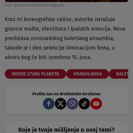
Foto: @leonardobinellophotography
Kroz tri koreografske celine, autorka istražuje
granice mašte, identiteta i ljudskih emocija. Nova
predstava novosadskog baletskog ansambla,
takođe je i deo selekcije Viminacijum festa, u
okviru kog će biti izvedena 15. juna.
NEGDE IZVAN PLANETA
VRAGOLANKA
BALET 
Pratite nas na društvenim mrežama:
Koje je tvoje mišljenje o ovoj temi?