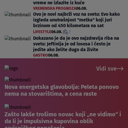
vreme ne izlazite iz kuće
VREMENSKA PROGNOZA
06.08.
Ovo je novi najbrži voz na svetu: Evo kako
izgleda unutrašnjost "metka" koji juri
brzinom od 450 kilometara na sat
LIFESTYLE
06.08.
7
Dokazano je da je ovo najzdravija riba na
svetu: Jeftinija je od lososa i često je
jedite ako želite dugo da živite
GASTRO
06.08.
Vidi sve
Nova energetska glavobolja: Peleta ponovo
nema na stovarištima, a cena raste
Zašto lakše trošimo novac koji „ne vidimo“ i
da li je impulsivna kupovina oblik
zavisničkog ponašanja