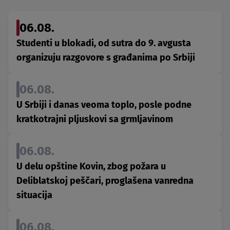
06.08.
Studenti u blokadi, od sutra do 9. avgusta
organizuju razgovore s građanima po Srbiji
06.08.
U Srbiji i danas veoma toplo, posle podne
kratkotrajni pljuskovi sa grmljavinom
06.08.
U delu opštine Kovin, zbog požara u
Deliblatskoj peščari, proglašena vanredna
situacija
06.08.