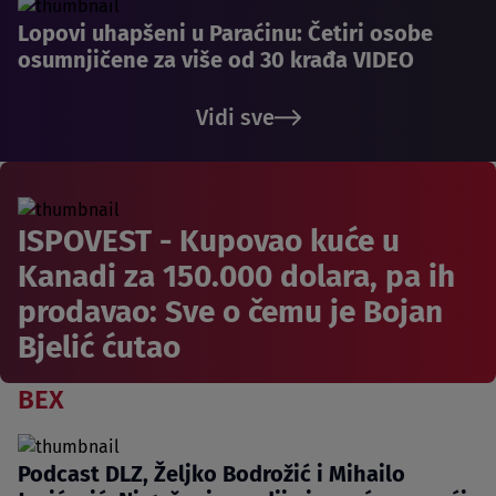
Lopovi uhapšeni u Paraćinu: Četiri osobe
osumnjičene za više od 30 krađa VIDEO
Vidi sve
ISPOVEST - Kupovao kuće u
Kanadi za 150.000 dolara, pa ih
prodavao: Sve o čemu je Bojan
Bjelić ćutao
BEX
Podcast DLZ, Željko Bodrožić i Mihailo