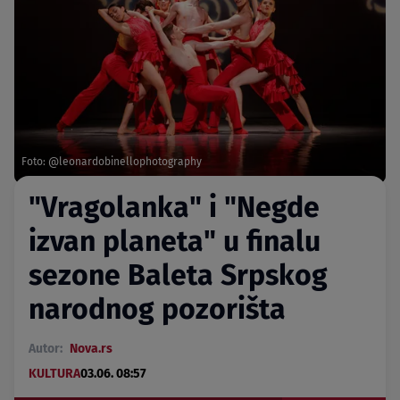
Foto: @leonardobinellophotography
"Vragolanka" i "Negde
izvan planeta" u finalu
sezone Baleta Srpskog
narodnog pozorišta
Autor:
Nova.rs
KULTURA
03.06. 08:57