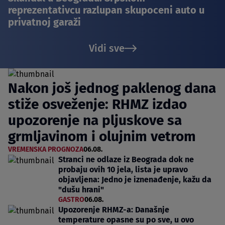
reprezentativcu razlupan skupoceni auto u
privatnoj garaži
Vidi sve
Nakon još jednog paklenog dana
stiže osveženje: RHMZ izdao
upozorenje na pljuskove sa
grmljavinom i olujnim vetrom
VREMENSKA PROGNOZA
06.08.
Stranci ne odlaze iz Beograda dok ne
probaju ovih 10 jela, lista je upravo
objavljena: Jedno je iznenađenje, kažu da
"dušu hrani"
GASTRO
06.08.
Upozorenje RHMZ-a: Današnje
temperature opasne su po sve, u ovo