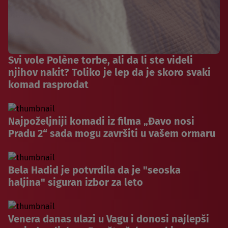
Svi vole Polène torbe, ali da li ste videli
njihov nakit? Toliko je lep da je skoro svaki
komad rasprodat
Najpoželjniji komadi iz filma „Đavo nosi
Pradu 2“ sada mogu završiti u vašem ormaru
Bela Hadid je potvrdila da je "seoska
haljina" siguran izbor za leto
Venera danas ulazi u Vagu i donosi najlepši