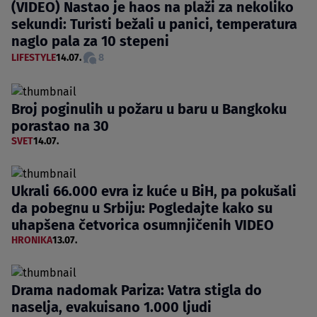
(VIDEO) Nastao je haos na plaži za nekoliko
sekundi: Turisti bežali u panici, temperatura
naglo pala za 10 stepeni
LIFESTYLE
14.07.
8
Broj poginulih u požaru u baru u Bangkoku
porastao na 30
SVET
14.07.
Ukrali 66.000 evra iz kuće u BiH, pa pokušali
da pobegnu u Srbiju: Pogledajte kako su
uhapšena četvorica osumnjičenih VIDEO
HRONIKA
13.07.
Drama nadomak Pariza: Vatra stigla do
naselja, evakuisano 1.000 ljudi